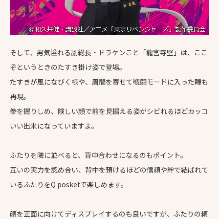
そして、男気溢れる副総長・ドラケンこと「龍宮寺堅」は、ここ
ぞというときのたすき掛け姿で登場。
たすきが風になびく様や、眉間を寄せて戦闘モードに入った瞳も
再現。
拳を握りしめ、険しい顔で前を見据える姿がシビれるほどカッコ
いい出来になっていますよ。
ふたりを隣に並べると、背中合わせになるのもポイント。
互いの実力を認め合い、背中を預けるほどの信頼や絆で結ばれて
いるふたりをQ posketで楽しめます。
顔を正面に向けてディスプレイするのも良いですが、ふたりの頼