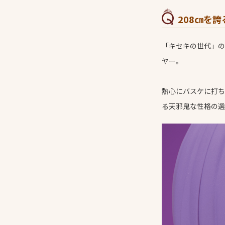
208㎝を
「キセキの世代」の
ヤー。
熱心にバスケに打ち
る天邪鬼な性格の選