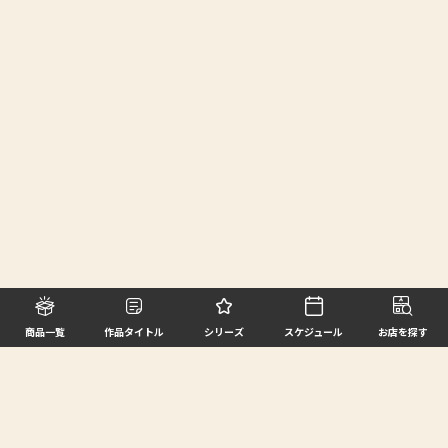
商品一覧
作品タイトル
シリーズ
スケジュール
お店を探す
©BANDAI SPIRITS CO.,LTD. ALL RIGHTS RESERVED
企業情報