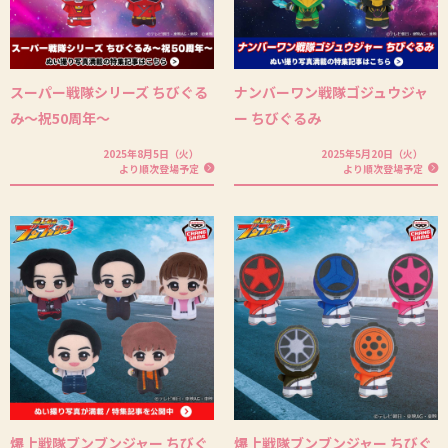
スーパー戦隊シリーズ ちびぐる
ナンバーワン戦隊ゴジュウジャ
み～祝50周年～
ー ちびぐるみ
2025年8月5日（火）
2025年5月20日（火）
より順次登場予定
より順次登場予定
爆上戦隊ブンブンジャー ちびぐ
爆上戦隊ブンブンジャー ちびぐ