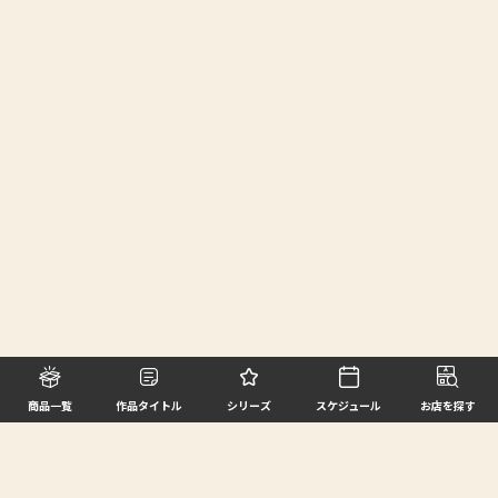
商品一覧
作品タイトル
シリーズ
スケジュール
お店を探す
©BANDAI SPIRITS CO.,LTD. ALL RIGHTS RESERVED