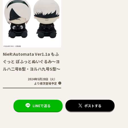
NieR:Automata Ver1.1a もふ
ぐっと ぽふっとぬいぐるみ～ヨ
ルハ二号B型・ヨルハ九号S型～
2024年5月28日（火）
より順次登場予定
LINEで送る
ポストする