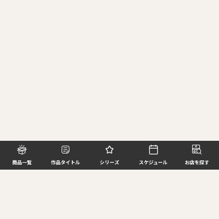
商品一覧
作品タイトル
シリーズ
スケジュール
お店を探す
©BANDAI SPIRITS CO.,LTD. ALL RIGHTS RESERVED
企業情報