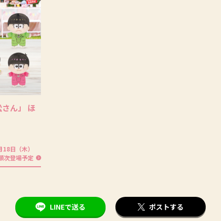
松さん」 ほ
9月18日（木）
順次登場予定
LINEで送る
ポストする