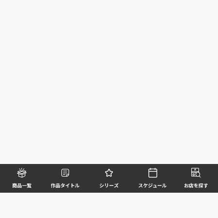
商品一覧
作品タイトル
シリーズ
スケジュール
お店を探す
©BANDAI SPIRITS CO.,LTD. ALL RIGHTS RESERVED