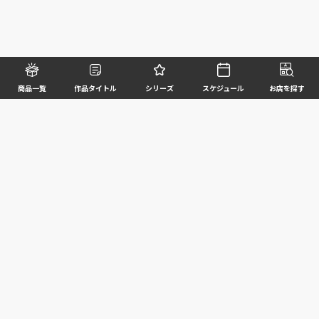
商品一覧
作品タイトル
シリーズ
スケジュール
お店を探す
©BANDAI SPIRITS CO.,LTD. ALL RIGHTS RESERVED
企業情報
ウェブサイトご利用条件
個人情報及び特定個人情報等の取扱いに関する方針
お客様サポート
写真と実際の商品とは異なる場合がございますのでご了承ください。このホームページに掲載
されている 全ての画像、文章、データ等の無断転用、転載はお断りします。