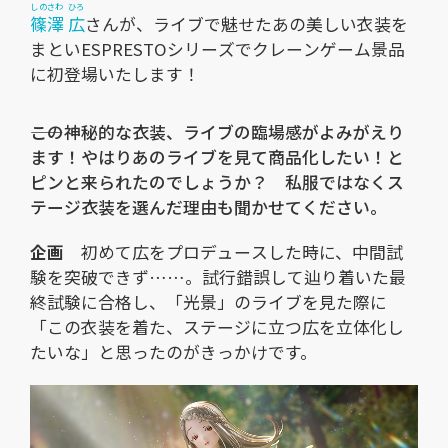
しのさわ
ひろ
篠澤
広
さんが、ライブで魅せたあの美しい衣装を
まといESPRESTOシリーズでクレーンゲーム景品
に初登場いたします！
――この神秘的な衣装、ライブの臨場感がよみがえり
ます！やはりあのライブを見て商品化したい！と
ピンと来られたのでしょうか？ 私服ではなくス
テージ衣装を選んだ理由も聞かせてください。
企画
初めて広をプロデュースした時に、中間試
験を突破できず……。試行錯誤して辿り着いた最
終試験に合格し、「光景」のライブを見た際に
「この衣装を着た、ステージに立つ広を立体化し
たいな」と思ったのがきっかけです。