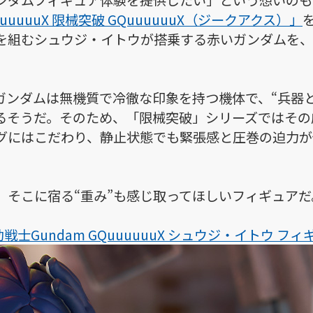
ンダムフィギュア体験を提供したい」という想いのもと
uuuuuX 限械突破 GQuuuuuuX（ジークアクス）」
を組むシュウジ・イトウが搭乗する赤いガンダムを、全
ガンダムは無機質で冷徹な印象を持つ機体で、“兵器
るそうだ。そのため、「限械突破」シリーズではその
グにはこだわり、静止状態でも緊張感と圧巻の迫力が
、そこに宿る“重み”も感じ取ってほしいフィギュアだ
戦士Gundam GQuuuuuuX シュウジ・イトウ フ