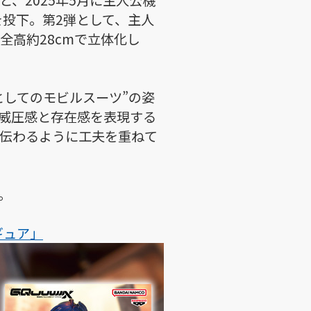
、2025年5月に主人公機
を投下。第2弾として、主人
高約28cmで立体化し
としてのモビルスーツ”の姿
威圧感と存在感を表現する
伝わるように工夫を重ねて
。
ィギュア」