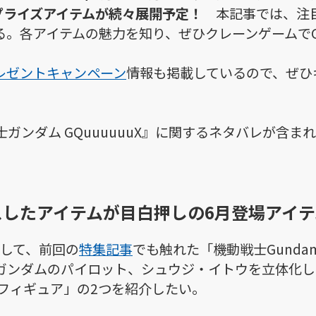
X』のプライズアイテムが続々展開予定！
本記事では、注目
る。各アイテムの魅力を知り、ぜひクレーンゲームでG
レゼントキャンペーン
情報も掲載しているので、ぜひ
ガンダム GQuuuuuuX』に関するネタバレが含ま
したアイテムが目白押しの6月登場アイテ
として、前回の
特集記事
でも触れた「機動戦士Gundam 
ンダムのパイロット、シュウジ・イトウを立体化した「
ウ フィギュア」の2つを紹介したい。