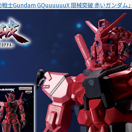
戦士Gundam GQuuuuuuX 限械突破 赤いガンダム