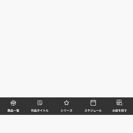
商品一覧
作品タイトル
シリーズ
スケジュール
お店を探す
©BANDAI SPIRITS CO.,LTD. ALL RIGHTS RESERVED