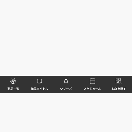
商品一覧
作品タイトル
シリーズ
スケジュール
お店を探す
©BANDAI SPIRITS CO.,LTD. ALL RIGHTS RESERVED
企業情報