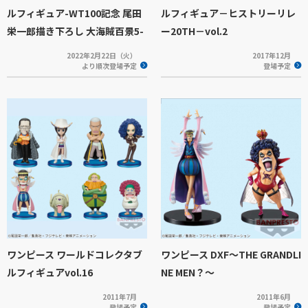
ルフィギュア-WT100記念 尾田
ルフィギュア－ヒストリーリレ
栄一郎描き下ろし 大海賊百景5-
ー20TH－vol.2
2022年2月22日（火）
2017年12月
より順次登場予定
登場予定
ワンピース ワールドコレクタブ
ワンピース DXF～THE GRANDLI
ルフィギュアvol.16
NE MEN？～
2011年7月
2011年6月
登場予定
登場予定