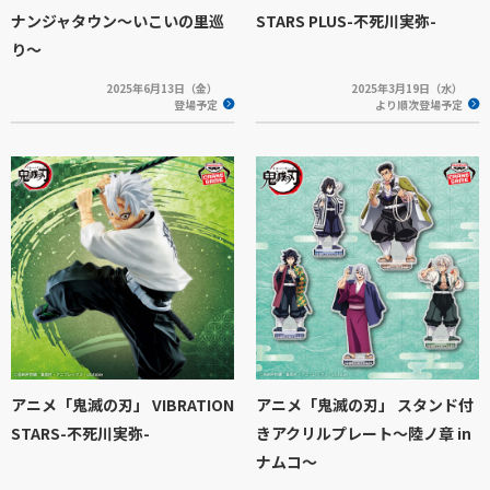
ナンジャタウン～いこいの里巡
STARS PLUS-不死川実弥-
り～
2025年6月13日（金）
2025年3月19日（水）
登場予定
より順次登場予定
アニメ「鬼滅の刃」 VIBRATION
アニメ「鬼滅の刃」 スタンド付
STARS-不死川実弥-
きアクリルプレート～陸ノ章 in
ナムコ～