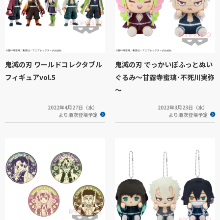
鬼滅の刃 ワールドコレクタブル
鬼滅の刃 でっかいぽふっとぬい
フィギュアvol.5
ぐるみ～甘露寺蜜璃･不死川実弥
～
2022年4月27日（水）
2022年3月23日（水）
より順次登場予定
より順次登場予定