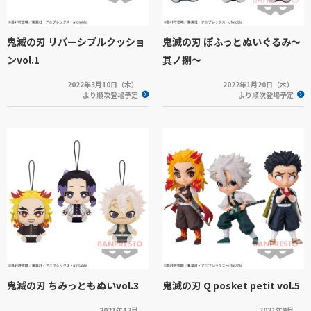
鬼滅の刃 リバーシブルクッショ
鬼滅の刃 ぽふっとぬいぐるみ～
ンvol.1
其ノ捌～
2022年3月10日（木）
2022年1月20日（木）
より順次登場予定
より順次登場予定
鬼滅の刃 ちみっともぬいvol.3
鬼滅の刃 Q posket petit vol.5
2021年12月
2021年9月