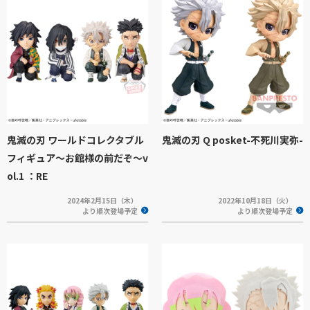
鬼滅の刃 ワールドコレクタブル
鬼滅の刃 Q posket-不死川実弥-
フィギュア～お館様の前だぞ～v
ol.1 ：RE
2024年2月15日（木）
2022年10月18日（火）
より順次登場予定
より順次登場予定