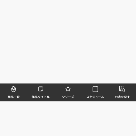
商品一覧
作品タイトル
シリーズ
スケジュール
お店を探す
©BANDAI SPIRITS CO.,LTD. ALL RIGHTS RESERVED
企業情報