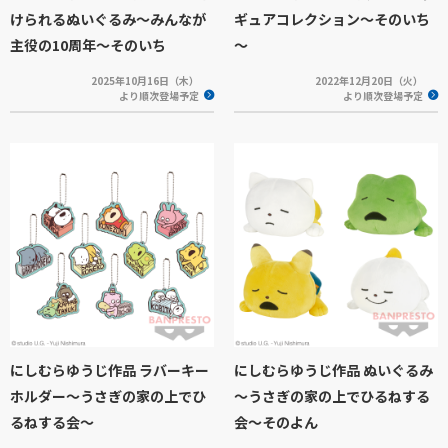
けられるぬいぐるみ～みんなが
ギュアコレクション～そのいち
主役の10周年～そのいち
～
2025年10月16日（木）
2022年12月20日（火）
より順次登場予定
より順次登場予定
にしむらゆうじ作品 ラバーキー
にしむらゆうじ作品 ぬいぐるみ
ホルダー～うさぎの家の上でひ
～うさぎの家の上でひるねする
るねする会～
会～そのよん