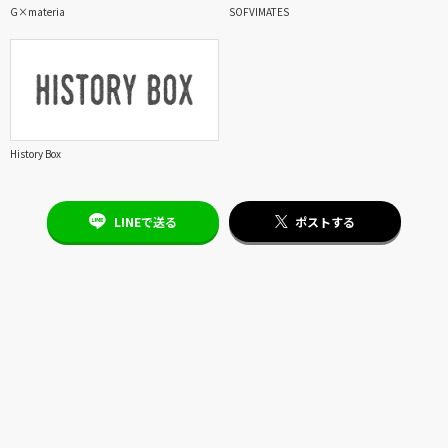
G×materia
SOFVIMATES
History Box
LINEで送る
ポストする