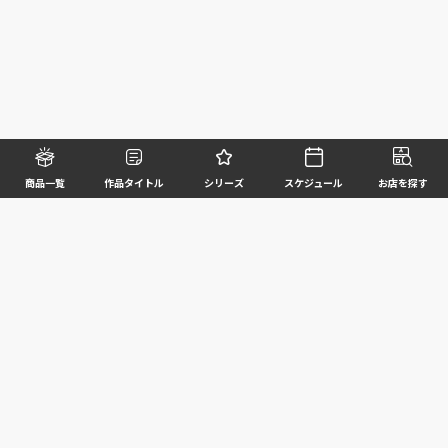
商品一覧
作品タイトル
シリーズ
スケジュール
お店を探す
©BANDAI SPIRITS CO.,LTD. ALL RIGHTS RESERVED
企業情報
ウェブサイトご利用条件
個人情報及び特定個人情報等の取扱いに関する方針
お客様サポート
写真と実際の商品とは異なる場合がございますのでご了承ください。このホームページに掲載