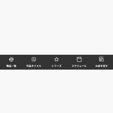
商品一覧
作品タイトル
シリーズ
スケジュール
お店を探す
©BANDAI SPIRITS CO.,LTD. ALL RIGHTS RESERVED
企業情報
ウェブサイトご利用条件
個人情報及び特定個人情報等の取扱いに関する方針