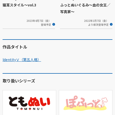
猫耳スタイル～vol.3
ふっとぬいぐるみ～血の女王／
写真家～
2023年4月7日（金）
2022年1月7日（金）
登場予定
より順次登場予定
作品タイトル
IdentityⅤ（第五人格）
取り扱いシリーズ