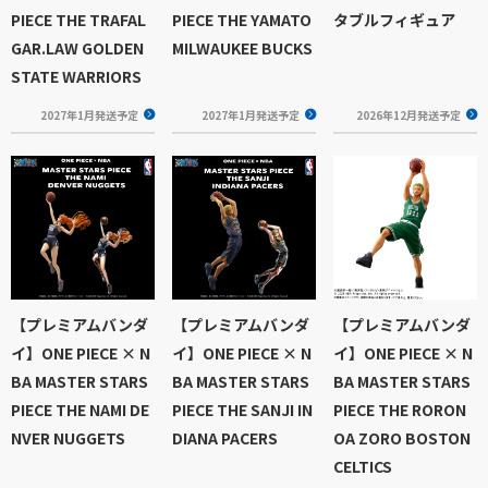
PIECE THE TRAFAL
PIECE THE YAMATO
タブルフィギュア
GAR.LAW GOLDEN
MILWAUKEE BUCKS
STATE WARRIORS
2027年1月発送予定
2027年1月発送予定
2026年12月発送予定
【プレミアムバンダ
【プレミアムバンダ
【プレミアムバンダ
イ】ONE PIECE × N
イ】ONE PIECE × N
イ】ONE PIECE × N
BA MASTER STARS
BA MASTER STARS
BA MASTER STARS
PIECE THE NAMI DE
PIECE THE SANJI IN
PIECE THE RORON
NVER NUGGETS
DIANA PACERS
OA ZORO BOSTON
CELTICS