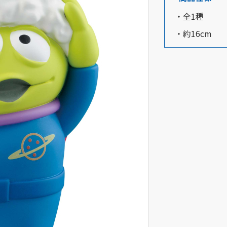
・全1種
・約16cm