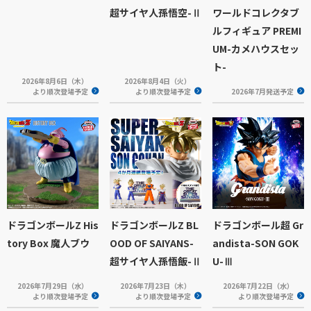
超サイヤ人孫悟空-Ⅱ
ワールドコレクタブ
ルフィギュア PREMI
UM-カメハウスセッ
ト-
2026年8月6日（木）
2026年8月4日（火）
より順次登場予定
より順次登場予定
2026年7月発送予定
ドラゴンボールZ His
ドラゴンボールZ BL
ドラゴンボール超 Gr
tory Box 魔人ブウ
OOD OF SAIYANS-
andista-SON GOK
超サイヤ人孫悟飯-Ⅱ
U-Ⅲ
2026年7月29日（水）
2026年7月23日（木）
2026年7月22日（水）
より順次登場予定
より順次登場予定
より順次登場予定