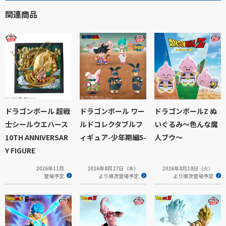
関連商品
ドラゴンボール 超戦
ドラゴンボール ワー
ドラゴンボールZ ぬ
士シールウエハース
ルドコレクタブルフ
いぐるみ～色んな魔
10TH ANNIVERSAR
ィギュア-少年期編5-
人ブウ～
Y FIGURE
2026年11月
2026年8月27日（木）
2026年8月18日（火）
登場予定
より順次登場予定
より順次登場予定