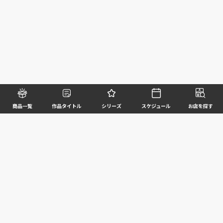
商品一覧
作品タイトル
シリーズ
スケジュール
お店を探す
©BANDAI SPIRITS CO.,LTD. ALL RIGHTS RESERVED
企業情報
ウェブサイトご利用条件
個人情報及び特定個人情報等の取扱いに関する方針