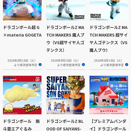
ドラゴンボール超 G
ドラゴンボールZ MA
ドラゴンボールZ MA
×materia GOGETA
TCH MAKERS 魔人ブ
TCH MAKERS 超サイ
ウ（VS超サイヤ人ゴ
ヤ人ゴテンクス（VS
テンクス）
魔人ブウ）
2026年8月18日（火）
2026年8月18日（火）
2026年8月18日（火）
より順次登場予定
より順次登場予定
より順次登場予定
ドラゴンボール 筋
ドラゴンボールZ BL
【プレミアムバンダ
斗雲エアぐるみ
OOD OF SAIYANS-
イ】ドラゴンボール