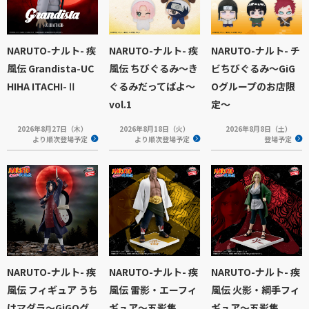
NARUTO-ナルト- 疾
NARUTO-ナルト- 疾
NARUTO-ナルト- チ
風伝 Grandista-UC
風伝 ちびぐるみ～き
ビちびぐるみ〜GiG
HIHA ITACHI-Ⅱ
ぐるみだってばよ～
Oグループのお店限
vol.1
定〜
2026年8月27日（木）
2026年8月18日（火）
2026年8月8日（土）
より順次登場予定
より順次登場予定
登場予定
NARUTO-ナルト- 疾
NARUTO-ナルト- 疾
NARUTO-ナルト- 疾
風伝 フィギュア うち
風伝 雷影・エーフィ
風伝 火影・綱手フィ
はマダラ～GiGOグ
ギュア～五影集
ギュア～五影集