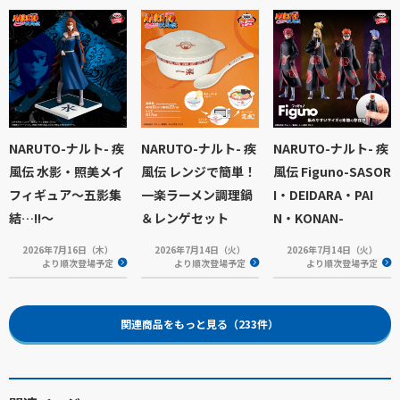
NARUTO-ナルト- 疾
NARUTO-ナルト- 疾
NARUTO-ナルト- 疾
風伝 水影・照美メイ
風伝 レンジで簡単！
風伝 Figuno-SASOR
フィギュア～五影集
一楽ラーメン調理鍋
I・DEIDARA・PAI
結…!!～
＆レンゲセット
N・KONAN-
2026年7月16日（木）
2026年7月14日（火）
2026年7月14日（火）
より順次登場予定
より順次登場予定
より順次登場予定
関連商品をもっと見る（233件）