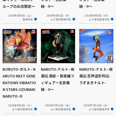
ループのお店限定～
結…!!～
結…!!～
2026年8月8日（土）
2026年8月6日（木）
2026年8月6日（木）
登場予定
より順次登場予定
より順次登場予定
BORUTO-ボルト- N
NARUTO-ナルト- 疾
NARUTO-ナルト- 疾
ARUTO NEXT GENE
風伝 風影・我愛羅フ
風伝 忍界造形列伝-
RATIONS VIBRATIO
ィギュア～五影集
うずまきナルト-
N STARS-UZUMAKI
結…!!～
NARUTO-Ⅲ
2026年8月4日（火）
2026年7月22日（水）
2026年7月16日（木）
より順次登場予定
より順次登場予定
より順次登場予定