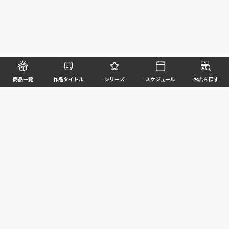
商品一覧
作品タイトル
シリーズ
スケジュール
お店を探す
©BANDAI SPIRITS CO.,LTD. ALL RIGHTS RESERVED