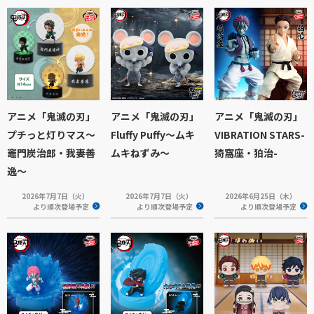
アニメ「鬼滅の刃」
アニメ「鬼滅の刃」
アニメ「鬼滅の刃」
プチっと灯りマス～
Fluffy Puffy～ムキ
VIBRATION STARS-
竈門炭治郎・我妻善
ムキねずみ～
猗窩座・狛治-
逸～
2026年7月7日（火）
2026年7月7日（火）
2026年6月25日（木）
より順次登場予定
より順次登場予定
より順次登場予定