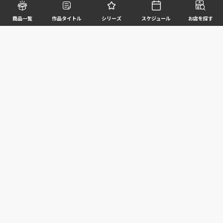
商品一覧
作品タイトル
シリーズ
スケジュール
お店を探す
©BANDAI SPIRITS CO.,LTD. ALL RIGHTS RESERVED
企業情報
ウェブサイトご利用条件
個人情報及び特定個人情報等の取扱いに関する方針
お客様サポート
写真と実際の商品とは異なる場合がございますのでご了承ください。このホームページに掲載
されている 全ての画像、文章、データ等の無断転用、転載はお断りします。