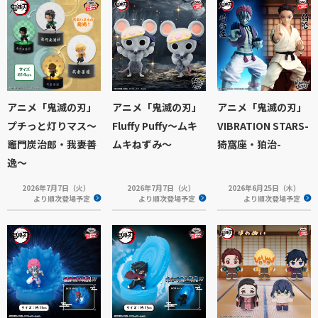
アニメ「鬼滅の刃」
アニメ「鬼滅の刃」
アニメ「鬼滅の刃」
プチっと灯りマス～
Fluffy Puffy～ムキ
VIBRATION STARS-
竈門炭治郎・我妻善
ムキねずみ～
猗窩座・狛治-
逸～
2026年7月7日（火）
2026年7月7日（火）
2026年6月25日（木）
より順次登場予定
より順次登場予定
より順次登場予定