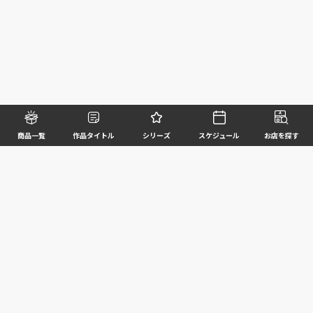
商品一覧
作品タイトル
シリーズ
スケジュール
お店を探す
©BANDAI SPIRITS CO.,LTD. ALL RIGHTS RESERVED
企業情報
ウェブサイトご利用条件
個人情報及び特定個人情報等の取扱いに関する方針
お客様サポート