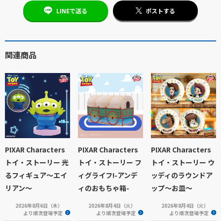
LINEで送る
ポストする
関連商品
PIXAR Characters
PIXAR Characters
PIXAR Characters
トイ・ストーリー 光
トイ・ストーリー フ
トイ・ストーリー ウ
るフィギュア～エイ
ィグライフ!-アンデ
ッディのラウンドア
リアン～
ィのおもちゃ箱-
ップ～お皿～
2026年8月6日（木）
2026年8月4日（火）
2026年8月4日（火）
より順次登場予定
より順次登場予定
より順次登場予定