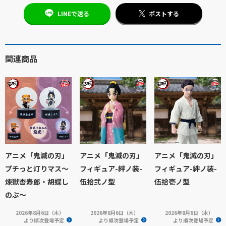
LINEで送る
ポストする
関連商品
アニメ「鬼滅の刃」
アニメ「鬼滅の刃」
アニメ「鬼滅の刃」
プチっと灯りマス～
フィギュア-絆ノ装-
フィギュア-絆ノ装-
煉獄杏寿郎・胡蝶し
伍拾弐ノ型
伍拾壱ノ型
のぶ～
2026年8月6日（木）
2026年8月6日（木）
2026年8月6日（木）
より順次登場予定
より順次登場予定
より順次登場予定