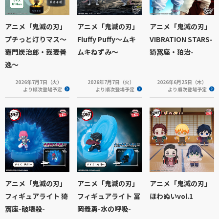
アニメ「鬼滅の刃」
アニメ「鬼滅の刃」
アニメ「鬼滅の刃」
プチっと灯りマス～
Fluffy Puffy～ムキ
VIBRATION STARS-
竈門炭治郎・我妻善
ムキねずみ～
猗窩座・狛治-
逸～
2026年7月7日（火）
2026年7月7日（火）
2026年6月25日（木）
より順次登場予定
より順次登場予定
より順次登場予定
アニメ「鬼滅の刃」
アニメ「鬼滅の刃」
アニメ「鬼滅の刃」
フィギュアライト 猗
フィギュアライト 冨
ほわぬいvol.1
窩座-破壊殺-
岡義勇-水の呼吸-