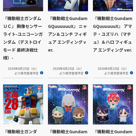
『機動戦士ガンダム
『機動戦士Gundam
『機動戦士Gundam
ＵＣ』 胸像センサー
GQuuuuuuX』 ニャ
GQuuuuuuX』 アマ
ライト-ユニコーンガ
アン＆コンチ フィギ
テ・ユズリハ（マチ
ンダム（デストロイ
ュア エンディング v
ュ）＆ハロ フィギュ
モード 最終決戦仕
er.
ア エンディング ver.
様）-
2026年6月23日（火）
2026年6月23日（火）
2026年6月23日（火）
より順次登場予定
より順次登場予定
より順次登場予定
『機動戦士ガンダ
『機動戦士Gundam
『機動戦士Gundam