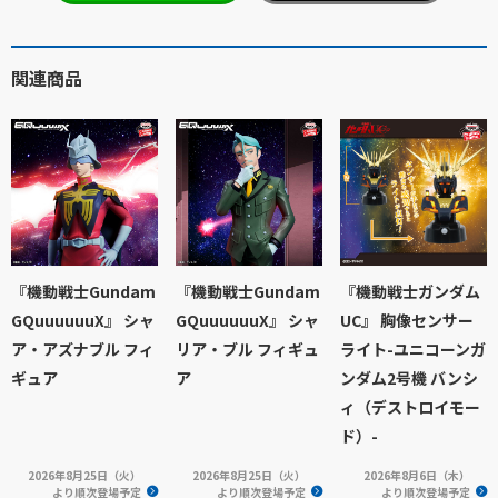
関連商品
『機動戦士Gundam
『機動戦士Gundam
『機動戦士ガンダム
GQuuuuuuX』 シャ
GQuuuuuuX』 シャ
UC』 胸像センサー
ア・アズナブル フィ
リア・ブル フィギュ
ライト-ユニコーンガ
ギュア
ア
ンダム2号機 バンシ
ィ（デストロイモー
ド）-
2026年8月25日（火）
2026年8月25日（火）
2026年8月6日（木）
より順次登場予定
より順次登場予定
より順次登場予定