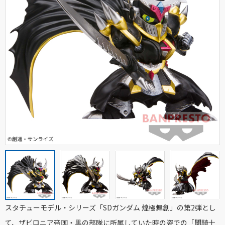
スタチューモデル・シリーズ「SDガンダム 煌極舞創」の第2弾とし
て、ザビロニア帝国・黒の部隊に所属していた時の姿での「闇騎士