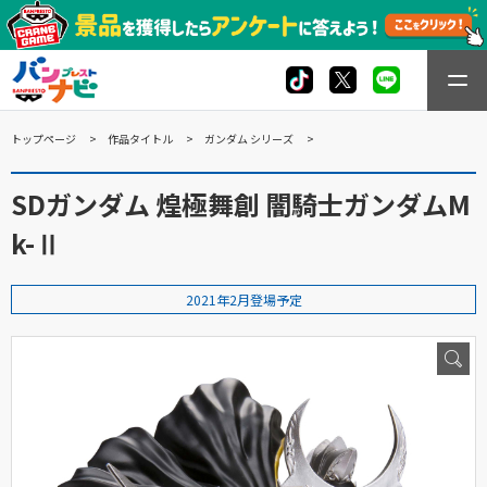
トップページ
作品タイトル
ガンダム シリーズ
SDガンダム 煌極舞創 闇騎士ガンダムM
k-Ⅱ
2021年2月登場予定