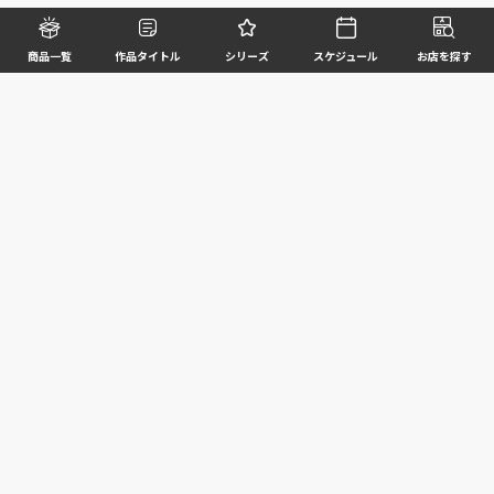
商品一覧
作品タイトル
シリーズ
スケジュール
お店を探す
©BANDAI SPIRITS CO.,LTD. ALL RIGHTS RESERVED
企業情報
ウェブサイトご利用条件
個人情報及び特定個人情報等の取扱いに関する方針
お客様サポート
写真と実際の商品とは異なる場合がございますのでご了承ください。このホームページに掲載
されている 全ての画像、文章、データ等の無断転用、転載はお断りします。