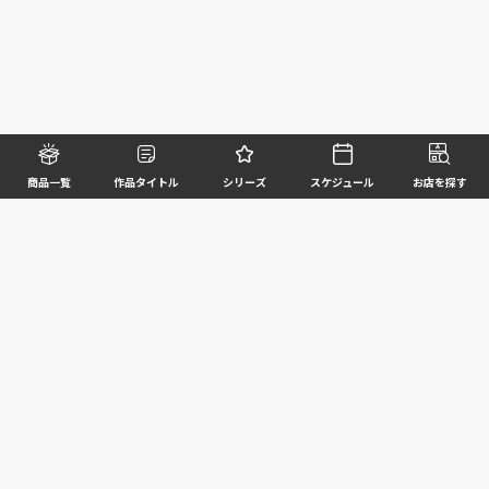
商品一覧
作品タイトル
シリーズ
スケジュール
お店を探す
©BANDAI SPIRITS CO.,LTD. ALL RIGHTS RESERVED
企業情報
ウェブサイトご利用条件
個人情報及び特定個人情報等の取扱いに関する方針
お客様サポート