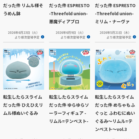
だった件 リムル様そ
だった件 ESPRESTO
だった件 ESPRESTO
うめん鉢
-Threefold union-
-Threefold union-
悪魔ディアブロ
ミリム・ナーヴァ
2026年6月23日（火）
2026年6月9日（火）
2026年5月21日（木）
より順次登場予定
より順次登場予定
より順次登場予定
転生したらスライム
転生したらスライム
転生したらスライム
だった件 ひえひえリ
だった件 ゆらゆらソ
だった件 めちゃもふ
ムル様ぬいぐるみ
ーラーフィギュア -
ぐっと ふわむにぬい
リムル=テンペスト-
ぐるみ～リムル=テ
ンペスト～vol.3