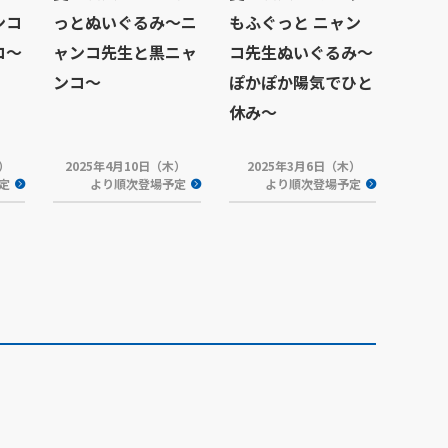
ンコ
っとぬいぐるみ～ニ
もふぐっと ニャン
コ～
ャンコ先生と黒ニャ
コ先生ぬいぐるみ～
ンコ～
ぽかぽか陽気でひと
休み～
水）
2025年4月10日（木）
2025年3月6日（木）
定
より順次登場予定
より順次登場予定