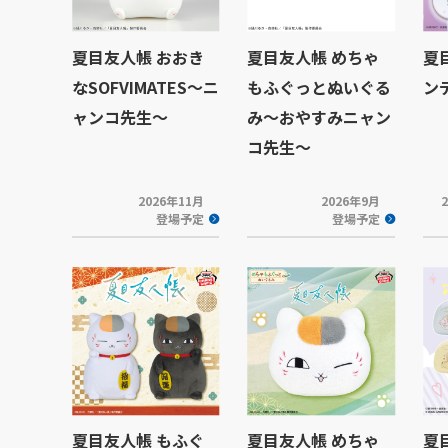
夏目友人帳 おおき
夏目友人帳 めちゃ
夏
なSOFVIMATES～ニ
もふぐっとぬいぐる
ン
ャンコ先生～
み～おやすみニャン
コ先生～
2026年11月
2026年9月
登場予定
登場予定
夏目友人帳 もふぐ
夏目友人帳 めちゃ
夏