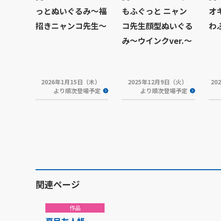
っとぬいぐるみ～福
もふぐっと ニャン
オ
招きニャンコ先生～
コ先生顔型ぬいぐる
わふ
み～ウインクver.～
2026年1月15日（木）
2025年12月9日（火）
20
より順次登場予定
より順次登場予定
関連ページ
作品