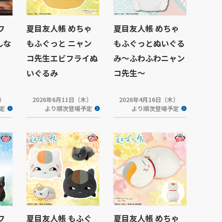
フ
夏目友人帳 めちゃ
夏目友人帳 めちゃ
んな
もふぐっと ニャン
もふぐっとぬいぐる
コ先生エビフライぬ
み～ふわふわニャン
いぐるみ
コ先生～
火）
2026年6月11日（木）
2026年4月16日（木）
定
より順次登場予定
より順次登場予定
フ
夏目友人帳 もふぐ
夏目友人帳 めちゃ