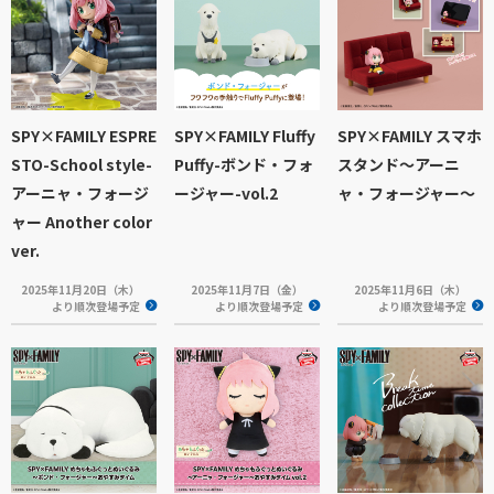
SPY×FAMILY ESPRE
SPY×FAMILY Fluffy
SPY×FAMILY スマホ
STO-School style-
Puffy-ボンド・フォ
スタンド～アーニ
アーニャ・フォージ
ージャー-vol.2
ャ・フォージャー～
ャー Another color
ver.
2025年11月20日（木）
2025年11月7日（金）
2025年11月6日（木）
より順次登場予定
より順次登場予定
より順次登場予定