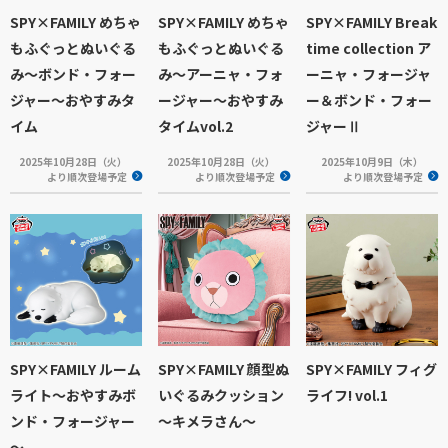
SPY×FAMILY めちゃ
SPY×FAMILY めちゃ
SPY×FAMILY Break
もふぐっとぬいぐる
もふぐっとぬいぐる
time collection ア
み～ボンド・フォー
み～アーニャ・フォ
ーニャ・フォージャ
ジャー～おやすみタ
ージャー～おやすみ
ー＆ボンド・フォー
イム
タイムvol.2
ジャーⅡ
2025年10月28日（火）
2025年10月28日（火）
2025年10月9日（木）
より順次登場予定
より順次登場予定
より順次登場予定
SPY×FAMILY ルーム
SPY×FAMILY 顔型ぬ
SPY×FAMILY フィグ
ライト～おやすみボ
いぐるみクッション
ライフ! vol.1
ンド・フォージャー
～キメラさん～
～