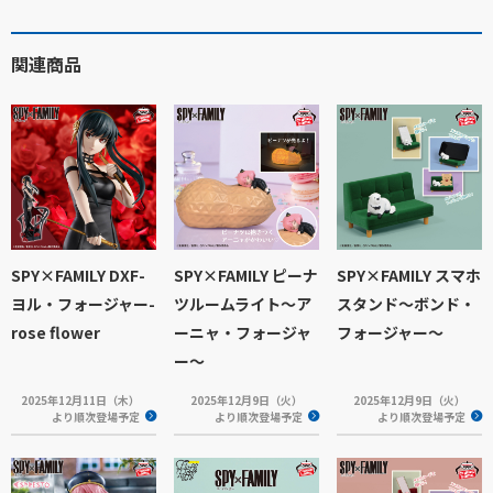
関連商品
SPY×FAMILY DXF-
SPY×FAMILY ピーナ
SPY×FAMILY スマホ
ヨル・フォージャー-
ツルームライト～ア
スタンド～ボンド・
rose flower
ーニャ・フォージャ
フォージャー～
ー～
2025年12月11日（木）
2025年12月9日（火）
2025年12月9日（火）
より順次登場予定
より順次登場予定
より順次登場予定