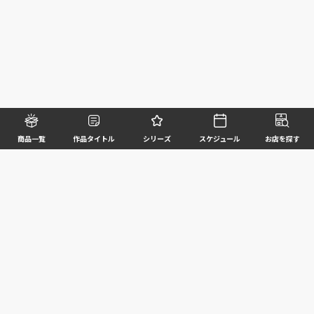
商品一覧
作品タイトル
シリーズ
スケジュール
お店を探す
©BANDAI SPIRITS CO.,LTD. ALL RIGHTS RESERVED
企業情報
ウェブサイトご利用条件
個人情報及び特定個人情報等の取扱いに関する方針
お客様サポート