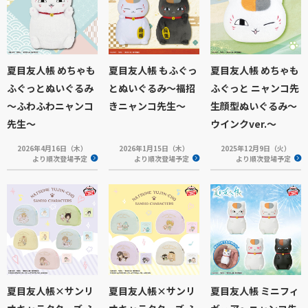
夏目友人帳 めちゃも
夏目友人帳 もふぐっ
夏目友人帳 めちゃも
ふぐっとぬいぐるみ
とぬいぐるみ～福招
ふぐっと ニャンコ先
～ふわふわニャンコ
きニャンコ先生～
生顔型ぬいぐるみ～
先生～
ウインクver.～
2026年4月16日（木）
2026年1月15日（木）
2025年12月9日（火）
より順次登場予定
より順次登場予定
より順次登場予定
夏目友人帳×サンリ
夏目友人帳×サンリ
夏目友人帳 ミニフィ