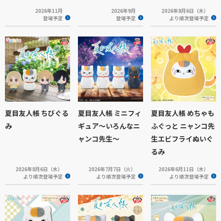
2026年11月
2026年9月
2026年8月6日（木）
登場予定
登場予定
より順次登場予定
夏目友人帳 ちびぐる
夏目友人帳 ミニフィ
夏目友人帳 めちゃも
み
ギュア～いろんなニ
ふぐっと ニャンコ先
ャンコ先生～
生エビフライぬいぐ
るみ
2026年8月6日（木）
2026年7月7日（火）
2026年6月11日（木）
より順次登場予定
より順次登場予定
より順次登場予定