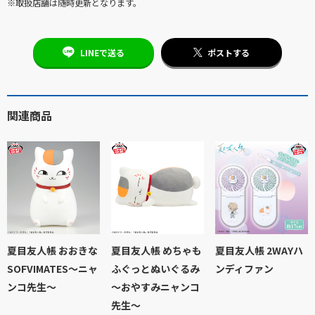
※取扱店舗は随時更新となります。
LINEで送る
ポストする
関連商品
夏目友人帳 おおきな
夏目友人帳 めちゃも
夏目友人帳 2WAYハ
SOFVIMATES～ニャ
ふぐっとぬいぐるみ
ンディファン
ンコ先生～
～おやすみニャンコ
先生～