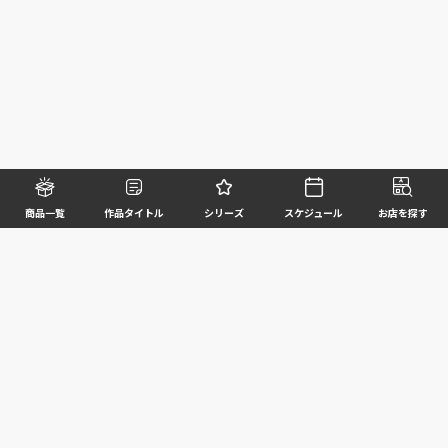
商品一覧
作品タイトル
シリーズ
スケジュール
お店を探す
©BANDAI SPIRITS CO.,LTD. ALL RIGHTS RESERVED
企業情報
ウェブサイトご利用条件
個人情報及び特定個人情報等の取扱いに関する方針