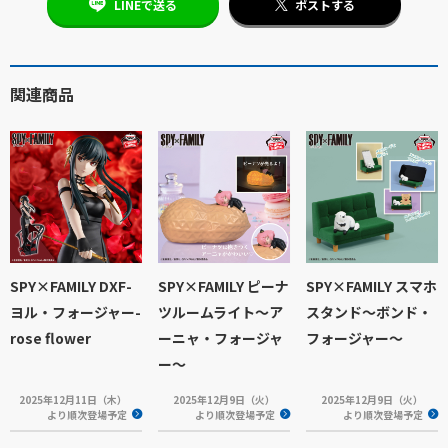
LINEで送る
ポストする
関連商品
SPY×FAMILY DXF-
SPY×FAMILY ピーナ
SPY×FAMILY スマホ
ヨル・フォージャー-
ツルームライト～ア
スタンド～ボンド・
rose flower
ーニャ・フォージャ
フォージャー～
ー～
2025年12月11日（木）
2025年12月9日（火）
2025年12月9日（火）
より順次登場予定
より順次登場予定
より順次登場予定