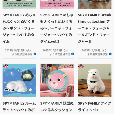
SPY×FAMILY めちゃ
SPY×FAMILY めちゃ
SPY×FAMILY Break
もふぐっとぬいぐる
もふぐっとぬいぐる
time collection ア
み～ボンド・フォー
み～アーニャ・フォ
ーニャ・フォージャ
ジャー～おやすみタ
ージャー～おやすみ
ー＆ボンド・フォー
イム
タイムvol.2
ジャーⅡ
2025年10月28日（火）
2025年10月28日（火）
2025年10月9日（木）
より順次登場予定
より順次登場予定
より順次登場予定
SPY×FAMILY ルーム
SPY×FAMILY 顔型ぬ
SPY×FAMILY フィグ
ライト～おやすみボ
いぐるみクッション
ライフ! vol.1