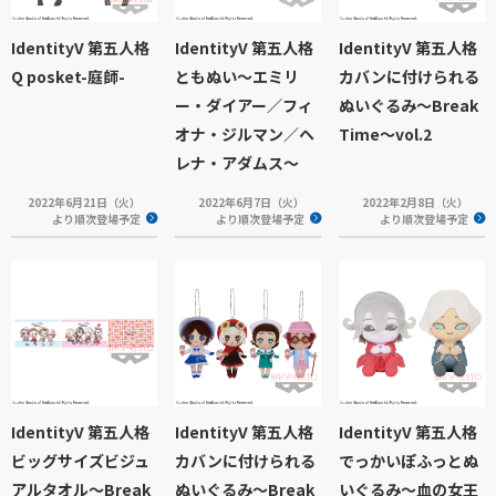
IdentityV 第五人格
IdentityV 第五人格
IdentityV 第五人格
Q posket-庭師-
ともぬい～エミリ
カバンに付けられる
ー・ダイアー／フィ
ぬいぐるみ～Break
オナ・ジルマン／ヘ
Time～vol.2
レナ・アダムス～
2022年6月21日（火）
2022年6月7日（火）
2022年2月8日（火）
より順次登場予定
より順次登場予定
より順次登場予定
IdentityV 第五人格
IdentityV 第五人格
IdentityV 第五人格
ビッグサイズビジュ
カバンに付けられる
でっかいぽふっとぬ
アルタオル～Break
ぬいぐるみ～Break
いぐるみ～血の女王