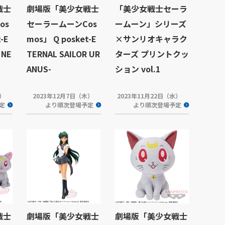
戦士
劇場版「美少女戦士
「美少女戦士セーラ
os
セーラームーンCos
ームーン」シリーズ
-E
mos」 Q posket-E
×サンリオキャラク
 NE
TERNAL SAILOR UR
ターズ プリントクッ
ANUS-
ション vol.1
木）
2023年12月7日（木）
2023年11月22日（水）
定
より順次登場予定
より順次登場予定
戦士
劇場版「美少女戦士
劇場版「美少女戦士