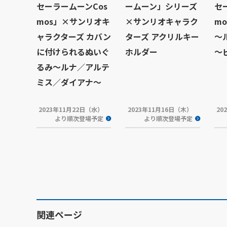
セーラームーンCos
ームーン」シリーズ
セ
mos」×サンリオキ
×サンリオキャラク
mo
ャラクターズ カバン
ターズ アクリルキー
～
に付けられるぬいぐ
ホルダー
～
るみ～ルナ／アルテ
ミス／ダイアナ～
2023年11月22日（水）
2023年11月16日（木）
20
より順次登場予定
より順次登場予定
関連ページ