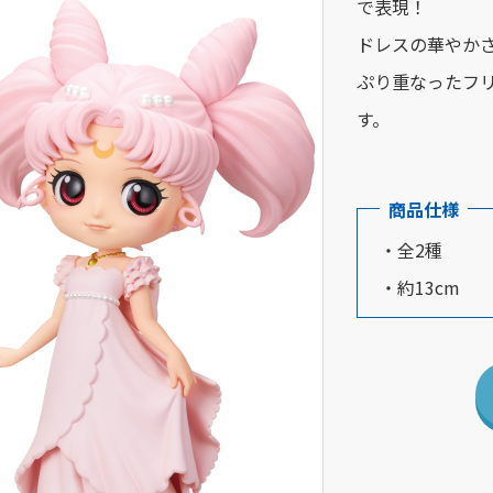
で表現！
ドレスの華やか
ぷり重なったフ
す。
商品仕様
・全2種
・約13cm