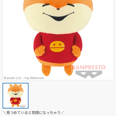
＼見つめていると笑顔になっちゃう／