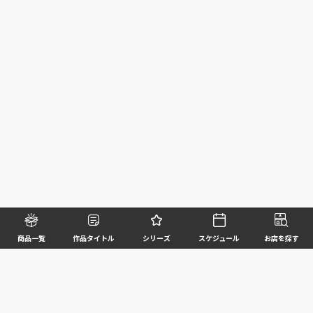
商品一覧
作品タイトル
シリーズ
スケジュール
お店を探す
©BANDAI SPIRITS CO.,LTD. ALL RIGHTS RESERVED