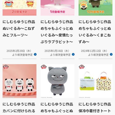
にしむらゆうじ作品
にしむらゆうじ作品
にしむらゆうじ作品
ぬいぐるみ〜こねず
めちゃもふぐっとぬ
めちゃもふぐっとぬ
みとフルーツ〜
いぐるみ～愛情たっ
いぐるみ～くまこね
ぷりラブラビット～
ずみ～
2025年2月20日（木）
2025年1月16日（木）
2024年12月12日（木）
より順次登場予定
より順次登場予定
より順次登場予定
にしむらゆうじ作品
にしむらゆうじ作品
にしむらゆうじ作品
カバンに付けられる
めちゃもふぐっとぬ
保冷巾着付きトート