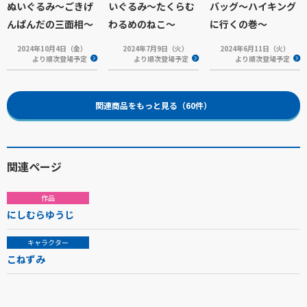
ぬいぐるみ～ごきげ
いぐるみ～たくらむ
バッグ～ハイキング
んぱんだの三面相～
わるめのねこ～
に行くの巻～
2024年10月4日（金）
2024年7月9日（火）
2024年6月11日（火）
より順次登場予定
より順次登場予定
より順次登場予定
関連商品をもっと見る（60件）
関連ページ
作品
にしむらゆうじ
キャラクター
こねずみ