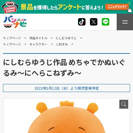
トップページ
作品タイトル
にしむらゆうじ
トップページ
キャラクター
こねずみ
にしむらゆうじ作品 めちゃでかぬいぐ
るみ～にへらこねずみ～
2022年1月12日（水）より順次登場予定