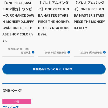
【ONE PIECE BASE
【プレミアムバンダ
【プレミアムバンダ
SHOP限定】ワンピ
イ】ONE PIECE × N
イ】ONE PIECE ×N
ース ROMANCE DAW
BA MASTER STARS
BA MASTER STARS
N-MONKEY.D.LUFFY
PIECE THE MONKEY.
PIECE THE MONKEY.
-vol.1 ONE PIECE B
D.LUFFY NBA HOUS
D.LUFFY
ASE SHOP COLOR v
E ver.
er.
2026年9月4日（金）
登場予定
2026年9月発送予定
2026年8月発送予定
関連商品をもっと見る（968件）
関連ページ
作品
ワンピース