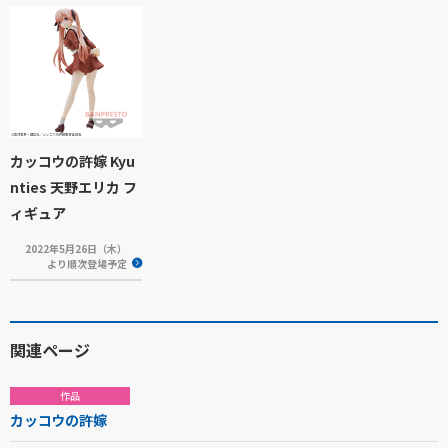
カッコウの許嫁 Kyu
nties 天野エリカ フ
ィギュア
2022年5月26日（木）
より順次登場予定
関連ページ
作品
カッコウの許嫁