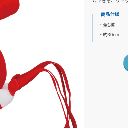
けできる、リュ
商品仕様
・全1種
・約30cm