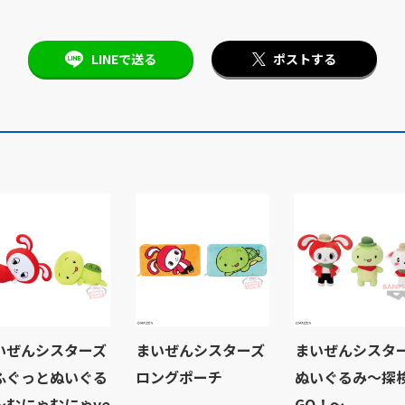
LINEで送る
ポストする
いぜんシスターズ
まいぜんシスターズ
まいぜんシスタ
ふぐっとぬいぐる
ロングポーチ
ぬいぐるみ～探
～むにゃむにゃve
GO！～