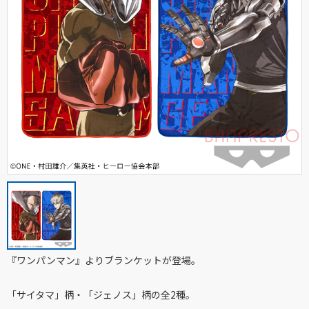
『ワンパンマン』よりブランケットが登場。
「サイタマ」柄・「ジェノス」柄の全2種。