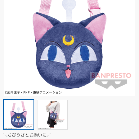
＼ちびうさとお揃いに／