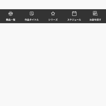
商品一覧
作品タイトル
シリーズ
スケジュール
お店を探す
©BANDAI SPIRITS CO.,LTD. ALL RIGHTS RESERVED
企業情報
ウェブサイトご利用条件
個人情報及び特定個人情報等の取扱いに関する方針
お客様サポート
写真と実際の商品とは異なる場合がございますのでご了承ください。このホームページに掲載
されている 全ての画像、文章、データ等の無断転用、転載はお断りします。