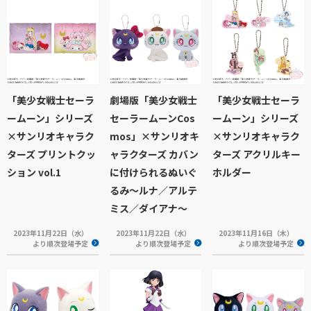
「美少女戦士セーラ
劇場版「美少女戦士
「美少女戦士セーラ
ームーン」シリーズ
セーラームーンCos
ームーン」シリーズ
×サンリオキャラク
mos」×サンリオキ
×サンリオキャラク
ターズ プリントクッ
ャラクターズ カバン
ターズ アクリルキー
ション vol.1
に付けられるぬいぐ
ホルダー
るみ～ルナ／アルテ
ミス／ダイアナ～
2023年11月22日（水）
2023年11月22日（水）
2023年11月16日（木）
より順次登場予定
より順次登場予定
より順次登場予定