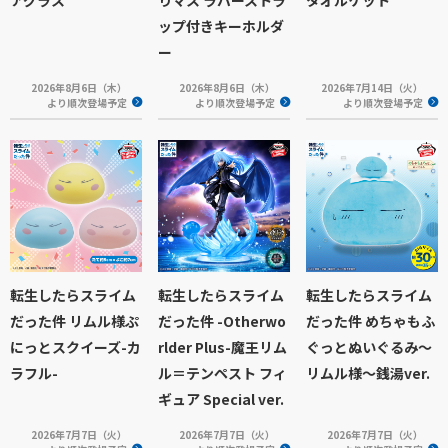
ップ付きキーホルダ
ー
2026年8月6日（木）
2026年8月6日（木）
2026年7月14日（火）
より順次登場予定
より順次登場予定
より順次登場予定
転生したらスライム
転生したらスライム
転生したらスライム
だった件 リムル様ぷ
だった件 -Otherwo
だった件 めちゃもふ
にっとスクイーズ-カ
rlder Plus-魔王リム
ぐっとぬいぐるみ～
ラフル-
ル＝テンペスト フィ
リムル様～銭湯ver.
ギュア Special ver.
2026年7月7日（火）
2026年7月7日（火）
2026年7月7日（火）