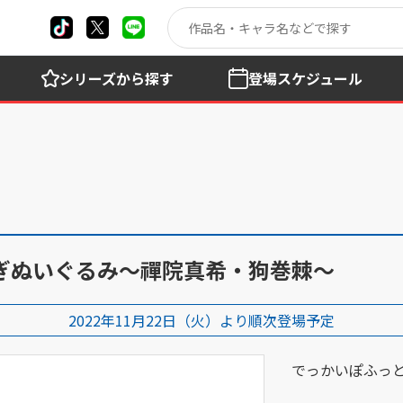
シリーズ
から探す
登場
スケジュール
ぎぬいぐるみ～禪院真希・狗巻棘～
2022年11月22日（火）より順次登場予定
でっかいぽふっ