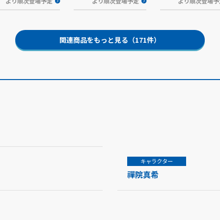
より順次登場予定
より順次登場予定
より順次登場予
関連商品をもっと見る（171件）
キャラクター
禪院真希