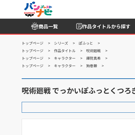
商品一覧
作品タイトル
から探す
トップページ
シリーズ
ぽふっと
トップページ
作品タイトル
呪術廻戦
トップページ
キャラクター
禪院真希
トップページ
キャラクター
狗巻棘
呪術廻戦 でっかいぽふっとくつろ