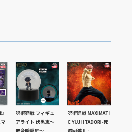
戦』
呪術廻戦 フィギュ
呪術廻戦 MAXIMATI
スマ
アライト 伏黒恵～
C YUJI ITADORI-死
嵌合暗翳庭～
滅回游Ⅱ‐