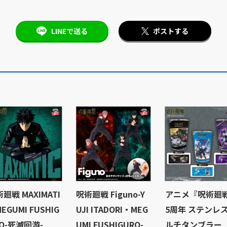
LINEで送る
ポストする
廻戦 MAXIMATI
呪術廻戦 Figuno-Y
アニメ『呪術廻
MEGUMI FUSHIG
UJI ITADORI・MEG
5周年 ステンレ
O-死滅回游-
UMI FUSHIGURO-
ルチタンブラー