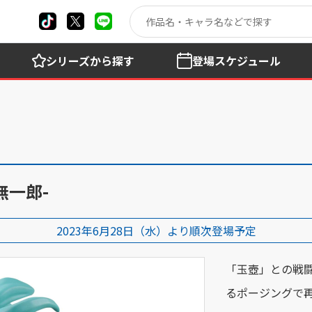
シリーズ
から探す
登場
スケジュール
透無一郎-
2023年6月28日（水）より順次登場予定
「玉壺」との戦
るポージングで