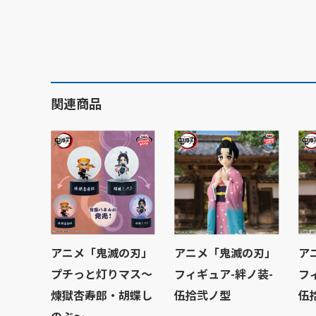
関連商品
アニメ「鬼滅の刃」
アニメ「鬼滅の刃」
ア
プチっと灯りマス～
フィギュア-絆ノ装-
フ
煉獄杏寿郎・胡蝶し
伍拾弐ノ型
伍
のぶ～