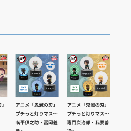
刃」
アニメ「鬼滅の刃」
アニメ「鬼滅の刃」
プチっと灯りマス～
プチっと灯りマス～
嘴平伊之助・冨岡義
竈門炭治郎・我妻善
勇～
逸～