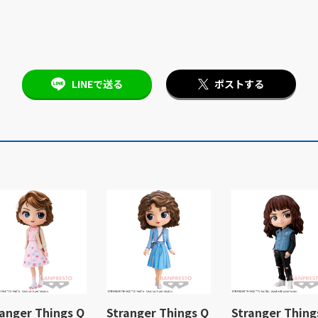
LINEで送る
ポストする
ranger Things Q
Stranger Things Q
Stranger Thing