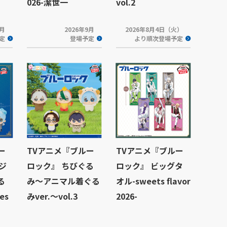
026-潔世一
vol.2
9月
2026年9月
2026年8月4日（火）
定
登場予定
より順次登場予定
ー
TVアニメ『ブルー
TVアニメ『ブルー
ンジ
ロック』 ちびぐる
ロック』 ビッグタ
る
み～アニマル着ぐる
オル-sweets flavor
es
みver.～vol.3
2026-