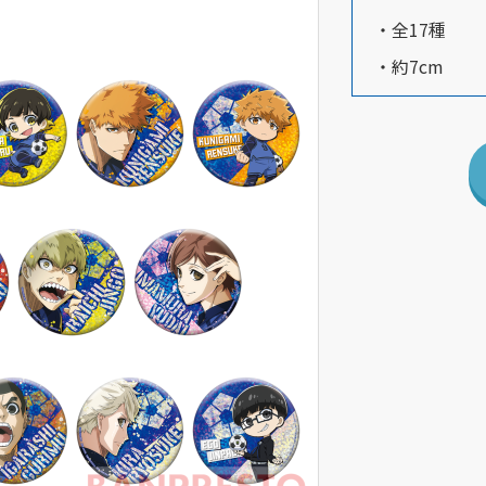
・全17種
・約7cm