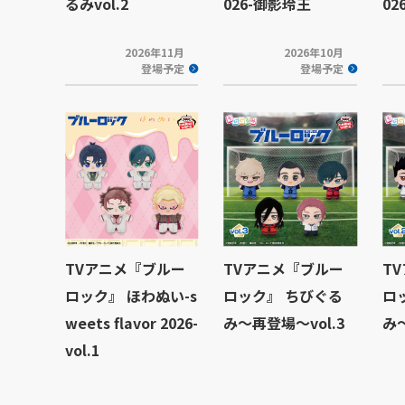
るみvol.2
026-御影玲王
02
2026年11月
2026年10月
登場予定
登場予定
TVアニメ『ブルー
TVアニメ『ブルー
T
ロック』 ほわぬい-s
ロック』 ちびぐる
ロ
weets flavor 2026-
み～再登場～vol.3
み～
vol.1