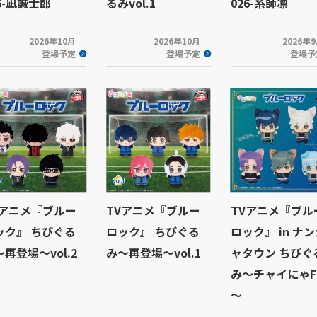
6-凪誠士郎
るみvol.1
026-糸師凛
2026年10月
2026年10月
2026年
登場予定
登場予定
登場予
Vアニメ『ブルー
TVアニメ『ブルー
TVアニメ『ブル
ック』 ちびぐる
ロック』 ちびぐる
ロック』 in ナ
再登場～vol.2
み～再登場～vol.1
ャタウン ちびぐ
み～チャイにゃF
～