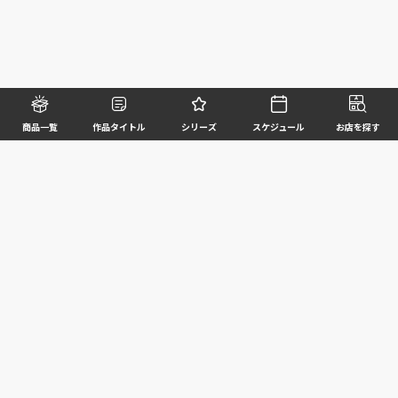
商品一覧
作品タイトル
シリーズ
スケジュール
お店を探す
©BANDAI SPIRITS CO.,LTD. ALL RIGHTS RESERVED
企業情報
ウェブサイトご利用条件
個人情報及び特定個人情報等の取扱いに関する方針