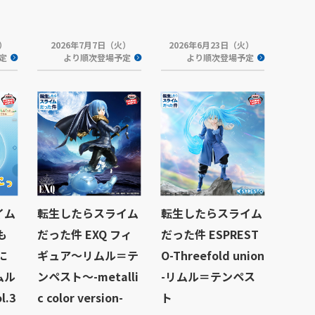
火）
2026年7月7日（火）
2026年6月23日（火）
定
より順次登場予定
より順次登場予定
イム
転生したらスライム
転生したらスライム
も
だった件 EXQ フィ
だった件 ESPREST
に
ギュア～リムル＝テ
O-Threefold union
ムル
ンペスト～-metalli
-リムル＝テンペス
.3
c color version-
ト