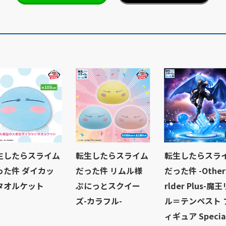
生したらスライム
転生したらスライム
転生したらスラ
った件 ダイカッ
だった件 リムル様
だった件 -Othe
タオルケット
ぷにっとスクイー
rlder Plus-魔
ズ-カラフル-
ル＝テンペスト 
ィギュア Special