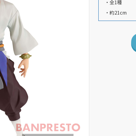
・全1種
・約21cm