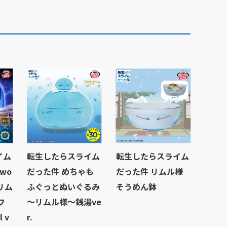
イム
転生したらスライム
転生したらスライム
rwo
だった件 めちゃも
だった件 リムル様
王リム
ふぐっとぬいぐるみ
そうめん鉢
フ
～リムル様～銭湯ve
 v
r.