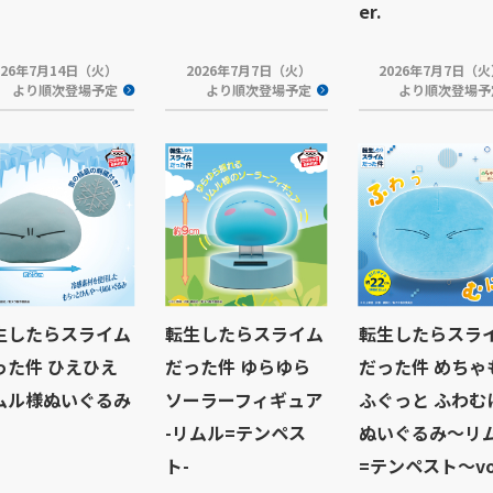
er.
026年7月14日（火）
2026年7月7日（火）
2026年7月7日（
より順次登場予定
より順次登場予定
より順次登場予
生したらスライム
転生したらスライム
転生したらスラ
った件 ひえひえ
だった件 ゆらゆら
だった件 めちゃ
ムル様ぬいぐるみ
ソーラーフィギュア
ふぐっと ふわむ
-リムル=テンペス
ぬいぐるみ～リ
ト-
=テンペスト～vol