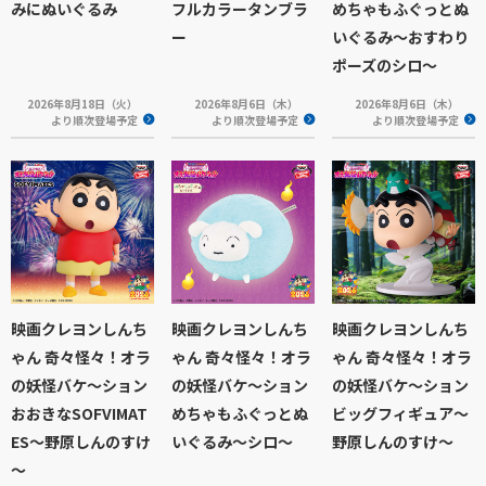
みにぬいぐるみ
フルカラータンブラ
めちゃもふぐっとぬ
ー
いぐるみ～おすわり
ポーズのシロ～
2026年8月18日（火）
2026年8月6日（木）
2026年8月6日（木）
より順次登場予定
より順次登場予定
より順次登場予定
映画クレヨンしんち
映画クレヨンしんち
映画クレヨンしんち
ゃん 奇々怪々！オラ
ゃん 奇々怪々！オラ
ゃん 奇々怪々！オラ
の妖怪バケ～ション
の妖怪バケ～ション
の妖怪バケ～ション
おおきなSOFVIMAT
めちゃもふぐっとぬ
ビッグフィギュア～
ES～野原しんのすけ
いぐるみ～シロ～
野原しんのすけ～
～