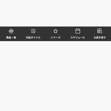
商品一覧
作品タイトル
シリーズ
スケジュール
お店を探す
©BANDAI SPIRITS CO.,LTD. ALL RIGHTS RESERVED
企業情報
ウェブサイトご利用条件
個人情報及び特定個人情報等の取扱いに関する方針
お客様サポート
写真と実際の商品とは異なる場合がございますのでご了承ください。このホームページに掲載
されている 全ての画像、文章、データ等の無断転用、転載はお断りします。