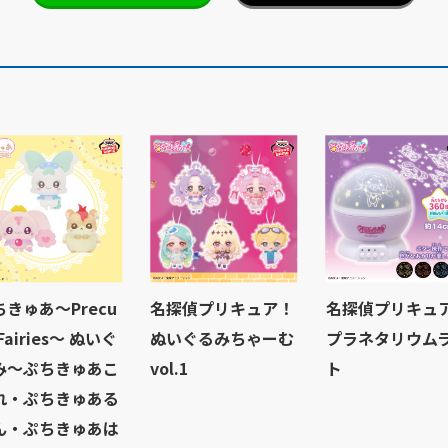
ちきゅあ～Precu
名探偵プリキュア！
名探偵プリキュ
 Fairies～ ぬいぐ
ぬいぐるみちゃーむ
プラネタリウム
み～ぷちきゅあこ
vol.1
ト
れ・ぷちきゅある
ん・ぷちきゅあは