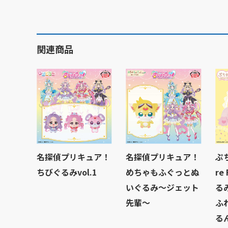
関連商品
名探偵プリキュア！
名探偵プリキュア！
ぷ
ちびぐるみvol.1
めちゃもふぐっとぬ
re
いぐるみ～ジェット
る
先輩～
ふ
る