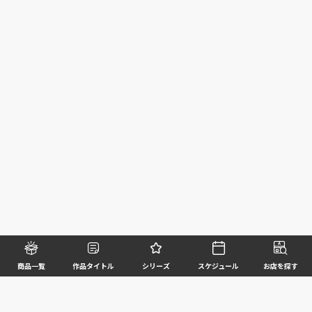
商品一覧
作品タイトル
シリーズ
スケジュール
お店を探す
©BANDAI SPIRITS CO.,LTD. ALL RIGHTS RESERVED